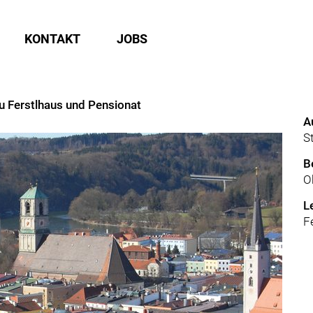
KONTAKT
JOBS
u Ferstlhaus und Pensionat
A
S
B
O
L
F